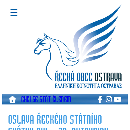
Přeskočit
na
obsah
CHCI SE STÁT ČLENEM
OSLAVA ŘECKÉHO STÁTNÍHO