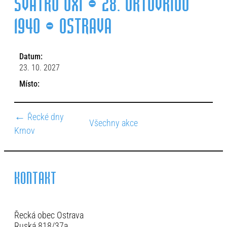
SVÁTKU OXI – 28. OKTOVRIOU
1940 – OSTRAVA
Datum:
23. 10. 2027
Místo:
←
Řecké dny
Všechny akce
Krnov
KONTAKT
Řecká obec Ostrava
Ruská 818/37a